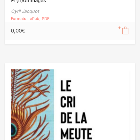
Fr(h)ommages
Cyril Jacquot
Formats :
ePub
,
PDF
0,00
€