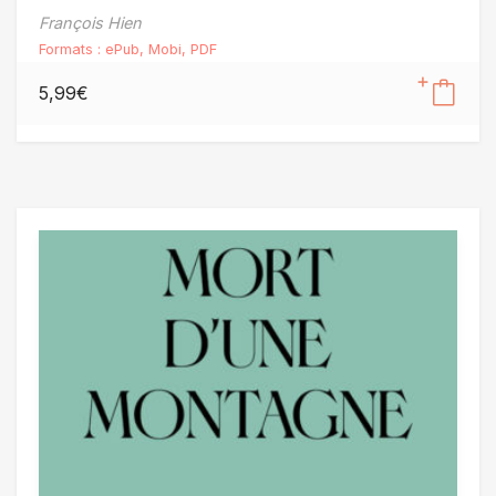
François Hien
Formats :
ePub
,
Mobi
,
PDF
5,99
€