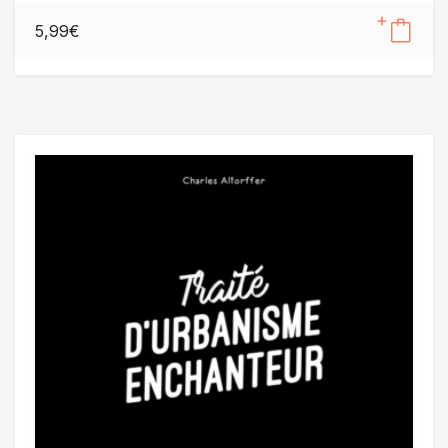
5,99
€