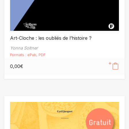
Art-Cloche : les oubliés de l’histoire ?
Yonna Soltner
Formats :
ePub
,
PDF
0,00
€