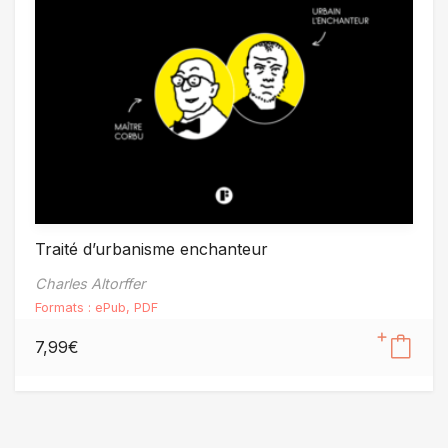
Traité d’urbanisme enchanteur
Charles Altorffer
Formats :
ePub
,
PDF
7,99
€