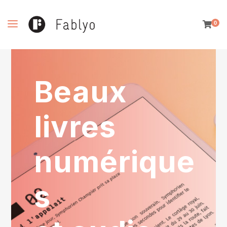
0
Beaux
livres
numérique
s