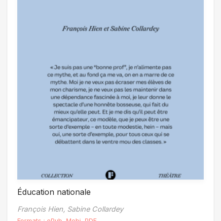
Éducation nationale
François Hien,
Sabine Collardey
Formats :
ePub
,
Mobi
,
PDF