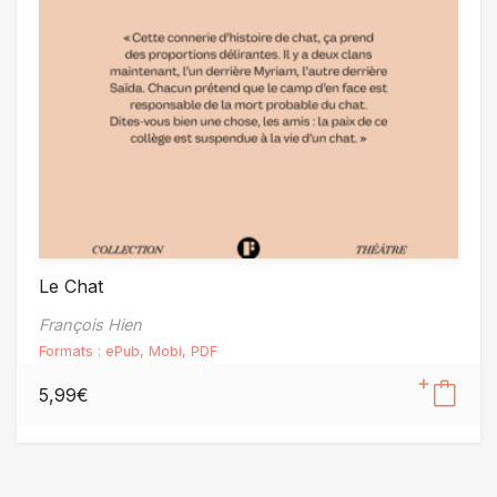
Le Chat
François Hien
Formats :
ePub
,
Mobi
,
PDF
5,99
€