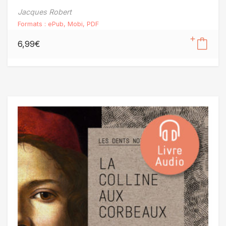
Jacques Robert
Formats :
ePub
,
Mobi
,
PDF
6,99
€