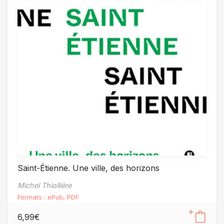
Saint-Étienne. Une ville, des horizons
Michel Thiollière
Formats :
ePub
,
PDF
6,99
€