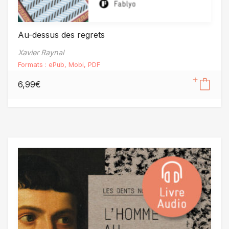
Au-dessus des regrets
Xavier Raynal
Formats :
ePub
,
Mobi
,
PDF
6,99
€