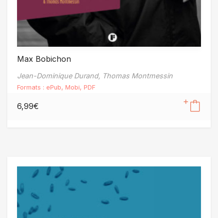
Max Bobichon
Jean-Dominique Durand,
Thomas Montmessin
Formats :
ePub
,
Mobi
,
PDF
6,99
€