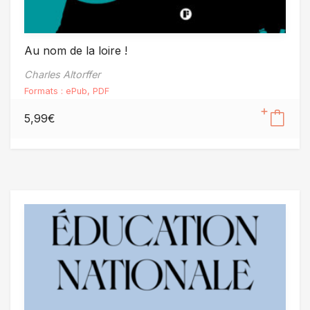
Au nom de la loire !
Charles Altorffer
Formats :
ePub
,
PDF
5,99
€