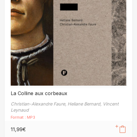
La Colline aux corbeaux
Christian-Alexandre Faure,
Heliane Bernard,
Vincent
Leynaud
Format :
MP3
11,99
€