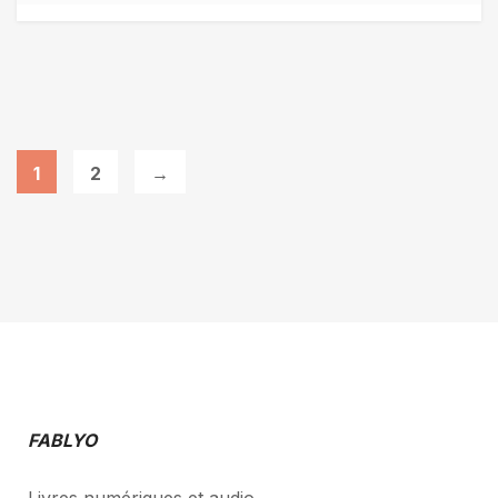
1
2
→
FABLYO