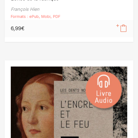
François Hien
Formats :
ePub
,
Mobi
,
PDF
6,99
€