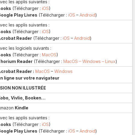
vec les applis suivantes :
Books
(Télécharger :
iOS
)
oogle Play Livres
(Télécharger :
iOS
–
Android
)
vec les applis suivantes :
Books
(Télécharger :
iOS
)
Acrobat Reader
(Télécharger :
iOS
–
Android
)
vec les logiciels suivants :
Books
(Télécharger :
MacOS
)
Thorium Reader
(Télécharger :
MacOS – Windows – Linux
)
crobat Reader :
MacOS
–
Windows
n ligne sur votre navigateur
SION NON ILLUSTRÉE
obo, Vivlio, Booken…
Amazon
Kindle
vec les applis suivantes :
Books
(Télécharger :
iOS
)
oogle Play Livres
(Télécharger :
iOS
–
Android
)