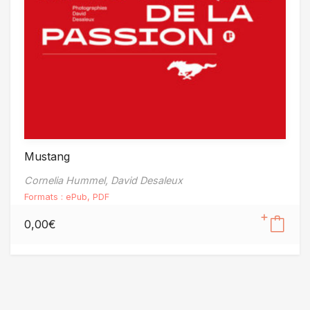
Mustang
Cornelia Hummel,
David Desaleux
Formats :
ePub
,
PDF
0,00
€